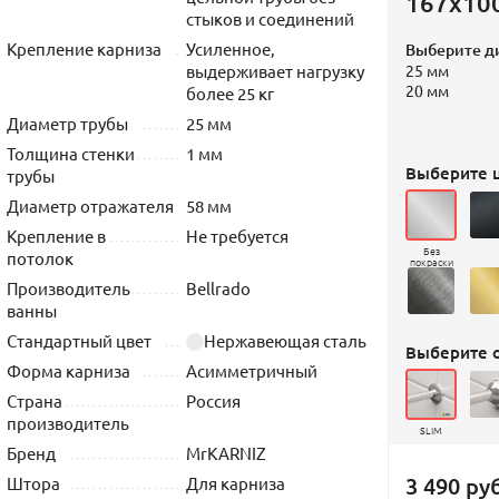
167х10
стыков и соединений
Крепление карниза
Усиленное,
Выберите д
выдерживает нагрузку
25 мм
20 мм
более 25 кг
Диаметр трубы
25 мм
Толщина стенки
1 мм
Выберите ц
трубы
Диаметр отражателя
58 мм
Крепление в
Не требуется
Без
потолок
покраски
Производитель
Bellrado
ванны
Стандартный цвет
Нержавеющая сталь
Выберите 
Форма карниза
Асимметричный
Страна
Россия
производитель
SLIM
Бренд
MrKARNIZ
3 490 руб
Штора
Для карниза