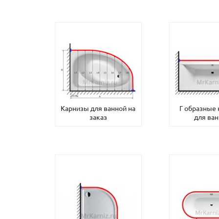
Карнизы для ванной на
Г образные
заказ
для ва