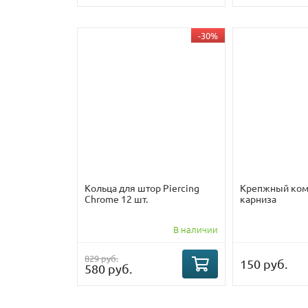
-30%
Кольца для штор Piercing
Крепжный ком
Chrome 12 шт.
карниза
В наличии
829 руб.
150 руб.
580 руб.