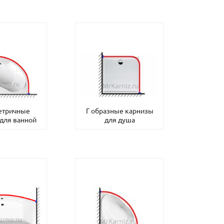
етричные
Г образные карнизы
для ванной
для душа