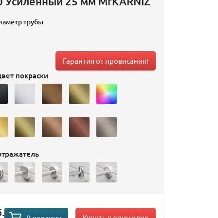
0 Усиленный 25 мм MrKARNIZ
иаметр трубы
Гарантия от провисания!
вет покраски
отражатель
.
Купить в один клик
В корзину