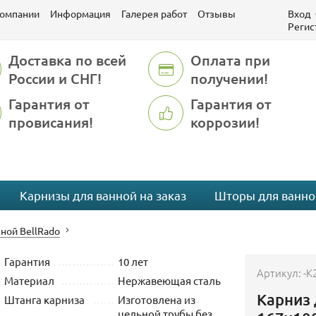
компании
Информация
Галерея работ
Отзывы
Вход
Регис
Доставка по всей
Оплата при
России и СНГ!
получении!
Гарантия от
Гарантия от
провисания!
коррозии!
Карнизы для ванной на заказ
Шторы для ванно
ной BellRado
Гарантия
10 лет
Артикул:
-K
Материал
Нержавеющая сталь
Карниз 
Штанга карниза
Изготовлена из
цельной трубы без