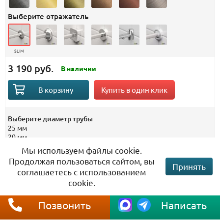
Выберите отражатель
SLIM
3 190 руб.
В наличии
Купить в один клик
В корзину
Выберите диаметр трубы
25 мм
20 мм
Мы используем файлы cookie.
Гарантия от провисания!
Продолжая пользоваться сайтом, вы
Принять
соглашаетесь с использованием
cookie.
Гарантия
10 лет
Материал
Нержавеющая сталь
Позвонить
Написать
Штанга карниза
Изготовлена из цельной
трубы без стыков и