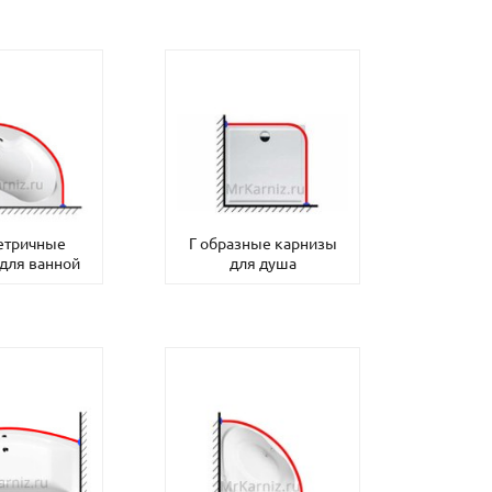
етричные
Г образные карнизы
для ванной
для душа