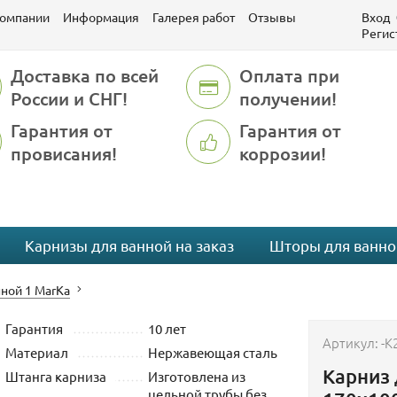
компании
Информация
Галерея работ
Отзывы
Вход
Регис
Доставка по всей
Оплата при
России и СНГ!
получении!
Гарантия от
Гарантия от
провисания!
коррозии!
Карнизы для ванной на заказ
Шторы для ванно
ной 1 MarKa
Гарантия
10 лет
Артикул:
-K
Материал
Нержавеющая сталь
Карниз 
Штанга карниза
Изготовлена из
цельной трубы без