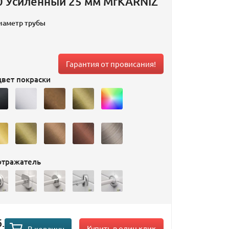
0 Усиленный 25 мм MrKARNIZ
иаметр трубы
Гарантия от провисания!
вет покраски
отражатель
.
Купить в один клик
В корзину