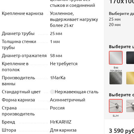
170х10
стыков и соединений
Крепление карниза
Усиленное,
Выберите д
выдерживает нагрузку
25 мм
20 мм
более 25 кг
Диаметр трубы
25 мм
Толщина стенки
1 мм
Выберите ц
трубы
Диаметр отражателя
58 мм
Крепление в
Не требуется
Без
потолок
покраски
Производитель
1MarKa
ванны
Стандартный цвет
Нержавеющая сталь
Выберите 
Форма карниза
Асимметричный
Страна
Россия
производитель
SLIM
Бренд
MrKARNIZ
3 590 руб
Штора
Для карниза