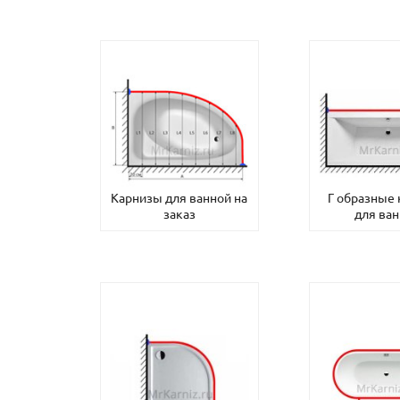
Карнизы для ванной на
Г образные
заказ
для ва