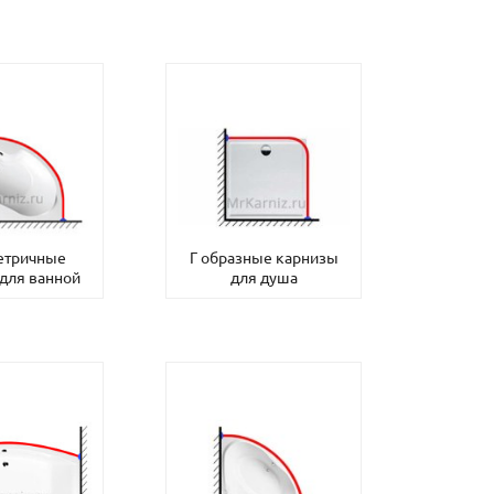
етричные
Г образные карнизы
для ванной
для душа