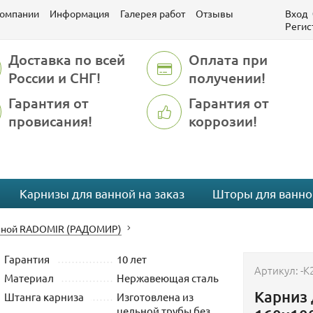
компании
Информация
Галерея работ
Отзывы
Вход
Регис
Доставка по всей
Оплата при
России и СНГ!
получении!
Гарантия от
Гарантия от
провисания!
коррозии!
Карнизы для ванной на заказ
Шторы для ванно
анной RADOMIR (РАДОМИР)
Гарантия
10 лет
Артикул:
-K
Материал
Нержавеющая сталь
Карниз
Штанга карниза
Изготовлена из
цельной трубы без