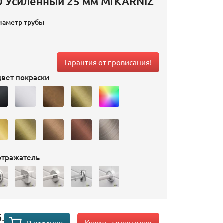
0 Усиленный 25 мм MrKARNIZ
иаметр трубы
Гарантия от провисания!
вет покраски
отражатель
.
Купить в один клик
В корзину