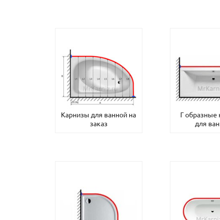
Карнизы для ванной на
Г образные
заказ
для ва