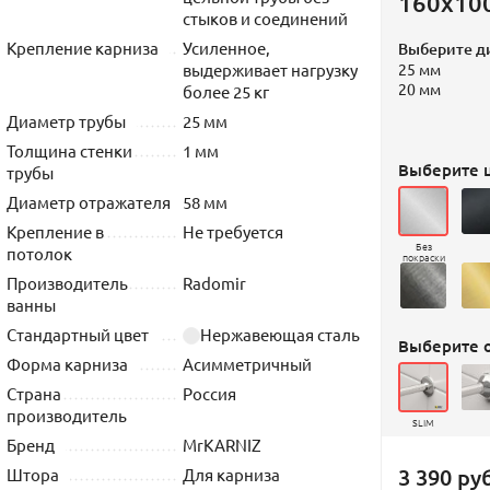
160х10
стыков и соединений
Крепление карниза
Усиленное,
Выберите д
выдерживает нагрузку
25 мм
20 мм
более 25 кг
Диаметр трубы
25 мм
Толщина стенки
1 мм
Выберите ц
трубы
Диаметр отражателя
58 мм
Крепление в
Не требуется
Без
потолок
покраски
Производитель
Radomir
ванны
Стандартный цвет
Нержавеющая сталь
Выберите 
Форма карниза
Асимметричный
Страна
Россия
производитель
SLIM
Бренд
MrKARNIZ
3 390 руб
Штора
Для карниза