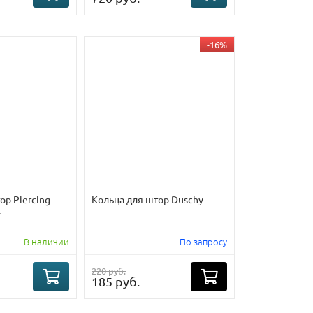
-16%
ор Piercing
Кольца для штор Duschy
.
В наличии
По запросу
220 руб.
185 руб.